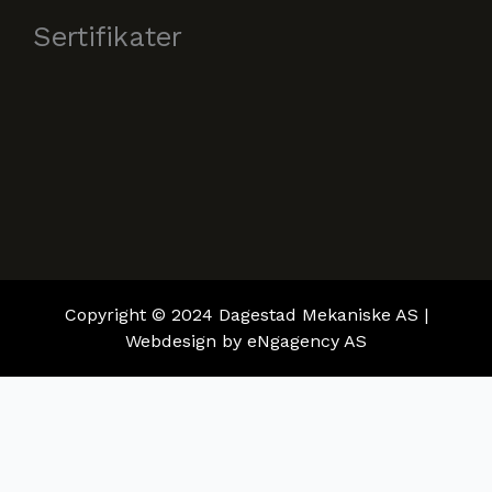
e
t
b
u
Sertifikater
o
b
o
e
k
Copyright © 2024 Dagestad Mekaniske AS |
Webdesign by
eNgagency AS