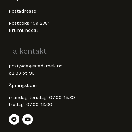
Postadresse
Postboks 109 2381
Brumunddal
Ta kontakt
post@dagestad-mek.no
62 33 55 90
Åpningstider
mandag-torsdag: 07.00-15.30
fredag: 07.00-13.00
F
Y
a
o
c
u